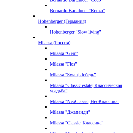
Bernardo Bartalucci “Renzo”
Hohenberger (Германия)
Hohenberger ''Slow living''
Milassa (Россия)
Milassa ''Gem''
Milassa ''Flos''
Milassa ''Swan| Лебедь''
Milassa “Classic estate| Классическая
усадьба”
Milassa ''NeoClassic| НеоКлассика''
Milassa ''Джапанди"
Milassa ''Classic| Классика''