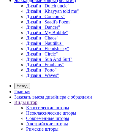
Жаккардовые ковры (Бельгия)
Дизайн "Dutch uncle"
Дизайн "Khayyan told me"
Дизайн "Concours"
Дизайн "Saadi's Poem"
Дизайн "Dancer"
Дизайн "My Bubble"
Дизайн "Chaos"
Дизайн "Nautillus"
Дизайн "Flemish sky"
Дизайн "Circle"
Дизайн "Sun And Surf"
Дизайн "Frauhaus"
Дизайн "Porto"
Дизайн "Waves"
Назад
Главная
Заказать выезд дизайнера с образцами
Виды штор
Классические шторы
Неоклассические шторы
Современные шторы
Австрийские шторы
Римские шторы