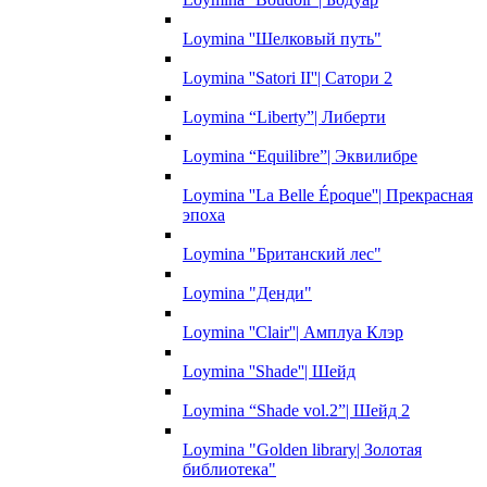
Loymina ''Шелковый путь"
Loymina ''Satori II''| Сатори 2
Loymina “Liberty”| Либерти
Loymina “Equilibre”| Эквилибре
Loymina ''La Belle Époque''| Прекрасная
эпоха
Loymina "Британский лес"
Loymina "Денди"
Loymina ''Clair''| Амплуа Клэр
Loymina ''Shade''| Шейд
Loymina “Shade vol.2”| Шейд 2
Loymina "Golden library| Золотая
библиотека"