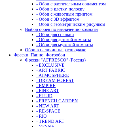
- Обои с растительным орнаментом
- Обои в клетку, полоску
- Обои с животным принтом
- Обои с 3D эффектом
- Обои с геометрическим рисунком
Выбор обоев по назначению комнаты
- Обои для спальни
- Обои для детской комнаты
- Обои для мужской комнаты
Обои в наличии на распродаже
Фрески. Панно. Фотообои
Фрески "AFFRESCO" (Россия)
- EXCLUSIVE
- ART FABRIC
- ATMOSPHERE
- DREAM FOREST
- EMPIRE
- FINE ART
- FLUID
- FRENCH GARDEN
- NEW ART
- RE-SPACE
- RIO
- TREND ART
- VESNA