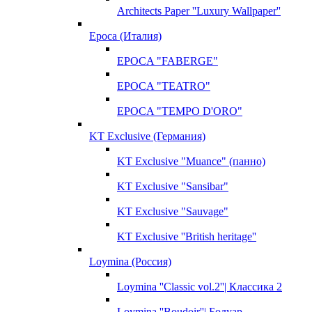
Architects Paper ''Luxury Wallpaper''
Epoca (Италия)
EPOCA "FABERGE"
EPOCA "TEATRO"
EPOCA "TEMPO D'ORO"
KT Exclusive (Германия)
KT Exclusive "Muance" (панно)
KT Exclusive "Sansibar"
KT Exclusive "Sauvage"
KT Exclusive ''British heritage''
Loymina (Россия)
Loymina ''Classic vol.2''| Классика 2
Loymina ''Boudoir''| Бодуар