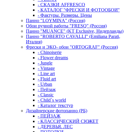
- СКАЗКИ AFFRESCO
- КАТАЛОГ ''ФРЕСКИ И ФОТООБОИ''
- Фактуры. Размеры. Цены
Панно "LOYMINA" (Россия)
Обои ручной работы "FRESQ" (Россия)
Панно "MUANCE" (KT Exclusive, Нидерланды)
Панно "ROBERTO CAVALLI" (Emiliana Parati,
Италия)
Фрески и ЭКО- обои "ORTOGRAF" (Россия)
- Chinoiserie
- Flower dreams
- Jungle
- Vintage
- Line art
- Fluid art
- Urban
- Пейзаж
- Classic
- Child`s world
- Каталог текстур
Дизайнерские фотопанно (РБ)
- ПЕЙЗАЖ
- КЛАССИЧЕСКИЙ СЮЖЕТ
- ДЕРЕВЬЯ. ЛЕС
- ПОТОЛКИ