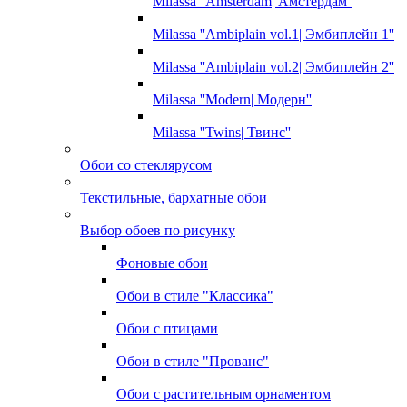
Milassa ''Amsterdam| Амстердам''
Milassa ''Ambiplain vol.1| Эмбиплейн 1''
Milassa ''Ambiplain vol.2| Эмбиплейн 2''
Milassa ''Modern| Модерн''
Milassa ''Twins| Твинс''
Обои со стеклярусом
Текстильные, бархатные обои
Выбор обоев по рисунку
Фоновые обои
Обои в стиле "Классика"
Обои с птицами
Обои в стиле "Прованс"
Обои с растительным орнаментом