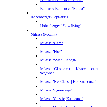
Bernardo Bartalucci “Renzo”
Hohenberger (Германия)
Hohenberger ''Slow living''
Milassa (Россия)
Milassa ''Gem''
Milassa ''Flos''
Milassa ''Swan| Лебедь''
Milassa “Classic estate| Классическая
усадьба”
Milassa ''NeoClassic| НеоКлассика''
Milassa ''Джапанди"
Milassa ''Classic| Классика''