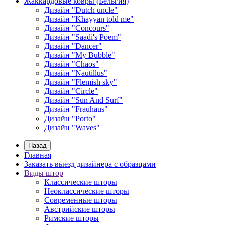
Жаккардовые ковры (Бельгия)
Дизайн "Dutch uncle"
Дизайн "Khayyan told me"
Дизайн "Concours"
Дизайн "Saadi's Poem"
Дизайн "Dancer"
Дизайн "My Bubble"
Дизайн "Chaos"
Дизайн "Nautillus"
Дизайн "Flemish sky"
Дизайн "Circle"
Дизайн "Sun And Surf"
Дизайн "Frauhaus"
Дизайн "Porto"
Дизайн "Waves"
Назад
Главная
Заказать выезд дизайнера с образцами
Виды штор
Классические шторы
Неоклассические шторы
Современные шторы
Австрийские шторы
Римские шторы