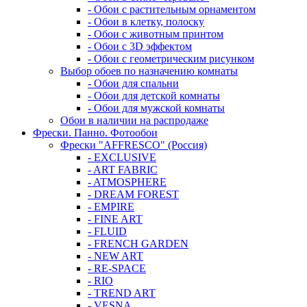
- Обои с растительным орнаментом
- Обои в клетку, полоску
- Обои с животным принтом
- Обои с 3D эффектом
- Обои с геометрическим рисунком
Выбор обоев по назначению комнаты
- Обои для спальни
- Обои для детской комнаты
- Обои для мужской комнаты
Обои в наличии на распродаже
Фрески. Панно. Фотообои
Фрески "AFFRESCO" (Россия)
- EXCLUSIVE
- ART FABRIC
- ATMOSPHERE
- DREAM FOREST
- EMPIRE
- FINE ART
- FLUID
- FRENCH GARDEN
- NEW ART
- RE-SPACE
- RIO
- TREND ART
- VESNA