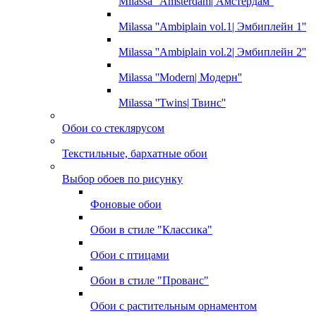
Milassa ''Amsterdam| Амстердам''
Milassa ''Ambiplain vol.1| Эмбиплейн 1''
Milassa ''Ambiplain vol.2| Эмбиплейн 2''
Milassa ''Modern| Модерн''
Milassa ''Twins| Твинс''
Обои со стеклярусом
Текстильные, бархатные обои
Выбор обоев по рисунку
Фоновые обои
Обои в стиле "Классика"
Обои с птицами
Обои в стиле "Прованс"
Обои с растительным орнаментом