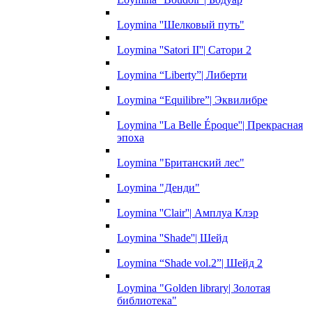
Loymina ''Шелковый путь"
Loymina ''Satori II''| Сатори 2
Loymina “Liberty”| Либерти
Loymina “Equilibre”| Эквилибре
Loymina ''La Belle Époque''| Прекрасная
эпоха
Loymina "Британский лес"
Loymina "Денди"
Loymina ''Clair''| Амплуа Клэр
Loymina ''Shade''| Шейд
Loymina “Shade vol.2”| Шейд 2
Loymina "Golden library| Золотая
библиотека"