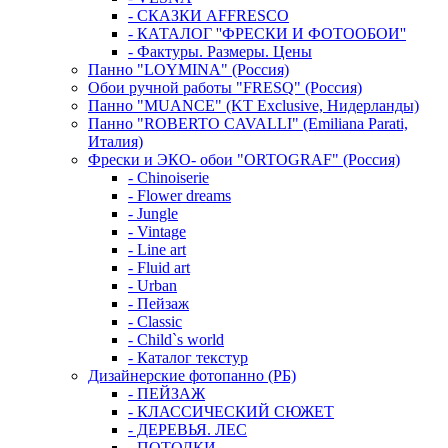
- СКАЗКИ AFFRESCO
- КАТАЛОГ ''ФРЕСКИ И ФОТООБОИ''
- Фактуры. Размеры. Цены
Панно "LOYMINA" (Россия)
Обои ручной работы "FRESQ" (Россия)
Панно "MUANCE" (KT Exclusive, Нидерланды)
Панно "ROBERTO CAVALLI" (Emiliana Parati,
Италия)
Фрески и ЭКО- обои "ORTOGRAF" (Россия)
- Chinoiserie
- Flower dreams
- Jungle
- Vintage
- Line art
- Fluid art
- Urban
- Пейзаж
- Classic
- Child`s world
- Каталог текстур
Дизайнерские фотопанно (РБ)
- ПЕЙЗАЖ
- КЛАССИЧЕСКИЙ СЮЖЕТ
- ДЕРЕВЬЯ. ЛЕС
- ПОТОЛКИ