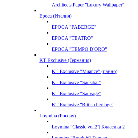
Architects Paper ''Luxury Wallpaper''
Epoca (Италия)
EPOCA "FABERGE"
EPOCA "TEATRO"
EPOCA "TEMPO D'ORO"
KT Exclusive (Германия)
KT Exclusive "Muance" (панно)
KT Exclusive "Sansibar"
KT Exclusive "Sauvage"
KT Exclusive ''British heritage''
Loymina (Россия)
Loymina ''Classic vol.2''| Классика 2
Loymina ''Boudoir''| Бодуар